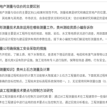
地产测量与估价的主要区别
地产测量与估价的主要区别(1)结果时效性不同。测量结果是研究和确定房地产的位
．其结果与其用途、市场状况、自身经营状况和时间无关：估价结果研究和确定的是相.
形测量技术具体运用在哪些测量工作，贵州测绘资质小编告诉你
形测量主要是对工程所在地的地层、地貌、岩石、水文等地质状况进行调查，用剖面
设的设计规划与建设提供有用的参数信息。接下来小编就为咱们解说地形测量技术。一、
量公司确保施工安全采取的措施
方开挖前，了解土质、地下水等情况，查清地下埋设的管道、电缆和有害气体等物以
杆。基坑周Χ设有防护设施。施工现场有专人进行指挥，保障现场道·通畅，行车安全。.
测量知识】贵州土石方测量及计算
致的测量过程和良好的计算方法能够大限度减少土石方工程量的误差。下面就其过程
准确的坐标控制点，工程始末坐标高程系统保持统一。2、无论使用何种测量仪器（G..
谈工程测量技术要点与控制方法研究
谈工程测量技术要点与控制方法研究摘 要：通过对工程测量技术在工程建筑中一些操
术在工程建设中进行运用的技术要点以及控制方法，通过实践分析看出，工程测量技术.