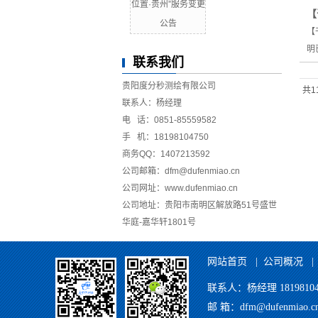
位置·贵州”服务变更
【
公告
【
明
联系我们
贵阳度分秒测绘有限公司
共1
联系人：杨经理
电 话：0851-85559582
手 机：18198104750
商务QQ：1407213592
公司邮箱：dfm@dufenmiao.cn
公司网址：www.dufenmiao.cn
公司地址：贵阳市南明区解放路51号盛世
华庭-嘉华轩1801号
网站首页
|
公司概况
联系人：杨经理 181981047
邮 箱：dfm@dufenmia