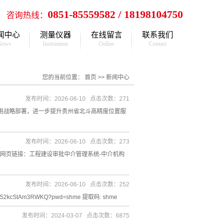
0851-85559582 / 18198104750
咨询热线：
闻中心
测量仪器
在线留言
联系我们
News
Instrument
Online
Contact
公司新闻
仪器租赁
联系方式
您的当前位置：
首页
>>
新闻中心
行业新闻
调校检定
各分公司
测绘知识
发布时间：2026-06-10 点击次数：271
应用战略部署，进一步提升贵州省北斗高精度位置服
发布时间：2026-06-10 点击次数：273
原网页链接：工程建设审批中介管理系统-中介机构
发布时间：2026-06-10 点击次数：252
2kcStAm3RWKQ?pwd=shme 提取码: shme
统
发布时间：2024-03-07 点击次数：6875