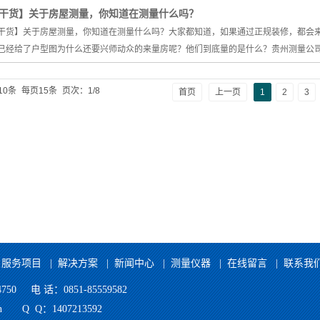
干货】关于房屋测量，你知道在测量什么吗？
干货】关于房屋测量，你知道在测量什么吗？大家都知道，如果通过正规装修，都会
已经给了户型图为什么还要兴师动众的来量房呢？他们到底量的是什么？贵州测量公司给
10条
每页15条
页次：1/8
首页
上一页
1
2
3
|
服务项目
|
解决方案
|
新闻中心
|
测量仪器
|
在线留言
|
联系我
50 电 话：0851-85559582
o.cn Q Q：1407213592