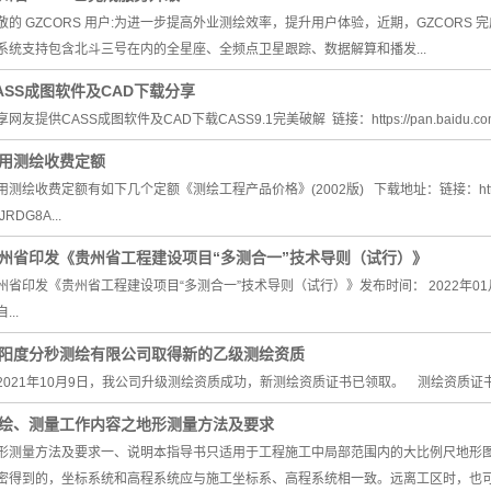
电力测量
敬的 GZCORS 用户:为进一步提高外业测绘效率，提升用户体验，近期，GZCOR
系统支持包含北斗三号在内的全星座、全频点卫星跟踪、数据解算和播发...
孔桩放样
ASS成图软件及CAD下载分享
控制测量
网友提供CASS成图软件及CAD下载CASS9.1完美破解 链接：https://pan.baidu.com/s/1V
沉降变形监测
用测绘收费定额
用测绘收费定额有如下几个定额《测绘工程产品价格》(2002版) 下载地址：链接：https://pan.b
JRDG8A...
州省印发《贵州省工程建设项目“多测合一”技术导则（试行）》
州省印发《贵州省工程建设项目“多测合一”技术导则（试行）》发布时间： 2022年01月0
...
阳度分秒测绘有限公司取得新的乙级测绘资质
021年10月9日，我公司升级测绘资质成功，新测绘资质证书已领取。 测绘资质证书编号
绘、测量工作内容之地形测量方法及要求
形测量方法及要求一、说明本指导书只适用于工程施工中局部范围内的大比例尺地形
密得到的，坐标系统和高程系统应与施工坐标系、高程系统相一致。远离工区时，也可以