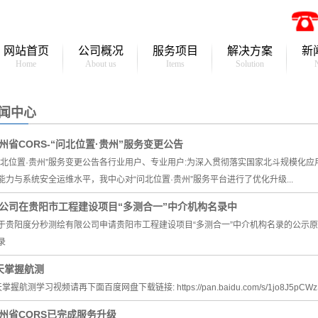
网站首页
公司概况
服务项目
解决方案
新
Home
About us
Items
Solution
公司简介
各类测量工程
常规测量
闻中心
资质证书
规划竣工测量
倾斜摄影
企业文化
地形测量
无人机测绘
州省CORS-“问北位置·贵州”服务变更公告
问北位置·贵州”服务变更公告各行业用户、专业用户:为深入贯彻落实国家北斗规模化
房产测量
建筑沉降监测
能力与系统安全运维水平，我中心对“问北位置·贵州”服务平台进行了优化升级...
面积测量
基坑边坡监测
公司在贵阳市工程建设项目“多测合一”中介机构名录中
土方测量
尾矿库监测系统
于贵阳度分秒测绘有限公司申请贵阳市工程建设项目“多测合一”中介机构名录的公示
录
勘测定界
智能打桩定位系统
天掌握航测
地籍测量
地理信息系统工程
掌握航测学习视频请再下面百度网盘下载链接: https://pan.baidu.com/s/1jo8J5pCWzS
道路测量
自动化监测预警系
州省CORS已完成服务升级