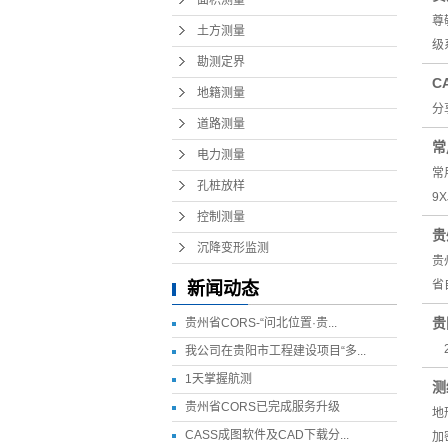
面积测量
尊
土方测量
级
勘测定界
C
地籍测量
分享
道路测量
常
电力测量
常
孔桩放样
9X
控制测量
贵
沉降变形监测
贵
省自
新闻动态
贵
贵州省CORS-“问北位置·贵...
2
我公司在贵阳市工程建设项目“多...
1天掌握航测
测
贵州省CORS已完成服务升级
地
CASS成图软件及CAD下载分...
加