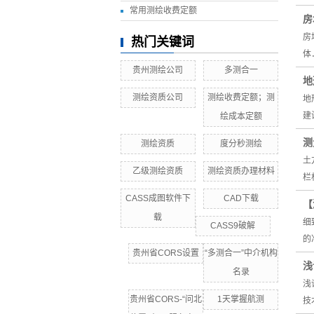
常用测绘收费定额
房
房
热门关键词
体
贵州测绘公司
多测合一
地
测绘资质公司
测绘收费定额；测
地
建
绘成本定额
测
测绘资质
度分秒测绘
土
乙级测绘资质
测绘资质办理材料
栏
CASS成图软件下
CAD下载
【
载
细
CASS9破解
的
贵州省CORS设置
“多测合一”中介机构
浅
名录
浅
贵州省CORS-“问北
1天掌握航测
技