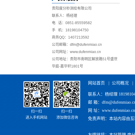
贵阳度分秒测绘有限公司
联系人：杨经理
电 话：0851-85559582
手 机：18198104750
商务QQ：1407213592
公司邮箱：dfm@dufenmiao.cn
公司网址：www.dufenmiao.cn
公司地址：贵阳市南明区解放路51号盛世
华庭-嘉华轩1801号
网站首页
|
公司概况
联系人：杨经理 181981047
邮 箱：dfm@dufenmia
网 址：www.dufenm
扫一扫
扫一扫
进入手机网站
添加微信咨询
免责声明：本站内容由互
友情链接：
本站管理
度