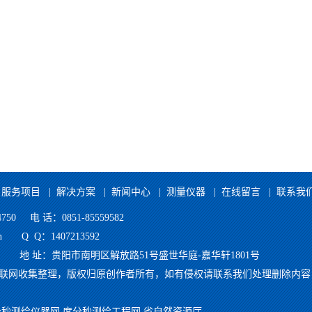
|
服务项目
|
解决方案
|
新闻中心
|
测量仪器
|
在线留言
|
联系我
50 电 话：0851-85559582
o.cn Q Q：1407213592
iao.cn 地 址：贵阳市南明区解放路51号盛世华庭-嘉华轩1801号
联网收集整理，版权归原创作者所有，如有侵权请联系我们处理删除内容
分秒测绘仪器网
度分秒测绘工程网
省自然资源厅