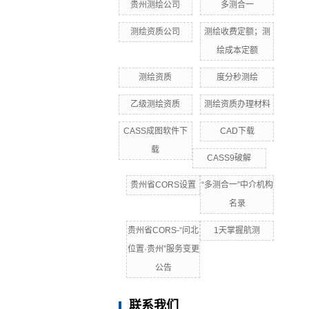
贵州测绘公司
多测合一
测绘资质公司
测绘收费定额；测
绘成本定额
测绘资质
度分秒测绘
乙级测绘资质
测绘资质办理材料
CASS成图软件下
CAD下载
载
CASS9破解
贵州省CORS设置
“多测合一”中介机构
名录
贵州省CORS-“问北
1天掌握航测
位置·贵州”服务变更
公告
联系我们