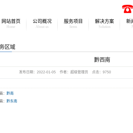
网站首页
公司概况
服务项目
解决方案
新
Home
About us
Items
Solution
公司简介
各类测量工程
常规测量
务区域
资质证书
规划竣工测量
倾斜摄影
企业文化
地形测量
黔西南
无人机测绘
房产测量
建筑沉降监测
发布日期：
2022-01-05
作者：
超级管理员
点击：
9750
面积测量
基坑边坡监测
土方测量
尾矿库监测系统
篇：
黔南
篇：
黔东南
勘测定界
智能打桩定位系统
地籍测量
地理信息系统工程
道路测量
自动化监测预警系