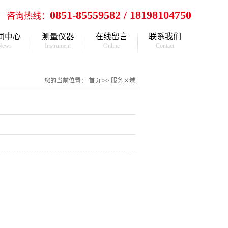
0851-85559582 / 18198104750
咨询热线：
闻中心
测量仪器
在线留言
联系我们
News
Instrument
Online
Contact
公司新闻
仪器租赁
联系方式
您的当前位置：
首页
>>
服务区域
行业新闻
调校检定
各分公司
测绘知识
统