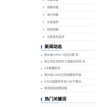
地籍测量
道路测量
电力测量
孔桩放样
控制测量
沉降变形监测
新闻动态
贵州省CORS-“问北位置·贵...
我公司在贵阳市工程建设项目“多...
1天掌握航测
贵州省CORS已完成服务升级
CASS成图软件及CAD下载分...
常用测绘收费定额
热门关键词